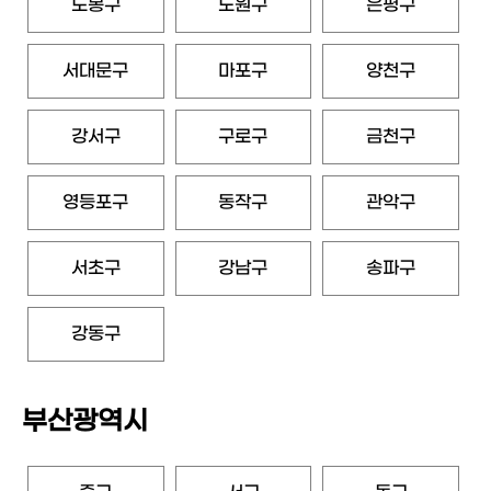
도봉구
노원구
은평구
서대문구
마포구
양천구
강서구
구로구
금천구
영등포구
동작구
관악구
서초구
강남구
송파구
강동구
부산광역시