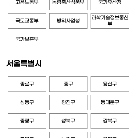
고용노동부
농림축산식품부
국가유산청
과학기술정보통신
국토교통부
방위사업청
부
국가보훈부
서울특별시
종로구
중구
용산구
성동구
광진구
동대문구
중랑구
성북구
강북구