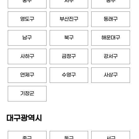
중구
서구
동구
영도구
부산진구
동래구
남구
북구
해운대구
사하구
금정구
강서구
연제구
수영구
사상구
기장군
대구광역시
중구
동구
서구