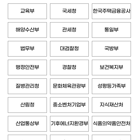
교육부
국세청
한국주택금융공사
해양수산부
관세청
통일부
법무부
대검찰청
국방부
행정안전부
경찰청
보건복지부
질병관리청
문화체육관광부
성평등가족부
산림청
중소벤처기업부
지식재산처
산업통상부
기후에너지환경부
식품의약품안전처