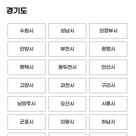
경기도
수원시
성남시
의정부시
안양시
부천시
광명시
평택시
동두천시
안산시
고양시
과천시
구리시
남양주시
오산시
시흥시
군포시
의왕시
하남시