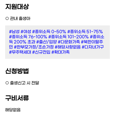
지원대상
○ 관내 출생아
#남성
#여성
#중위소득 0~50%
#중위소득 51~75%
#중위소득 76~100%
#중위소득 101~200%
#중위소
득 200% 초과
#출산/입양
#다문화가족
#북한이탈주
민
#한부모가정/조손가정
#해당사항없음
#다자녀가구
#무주택세대
#신규전입
#확대가족
신청방법
○ 출생신고 시 전달
구비서류
해당없음