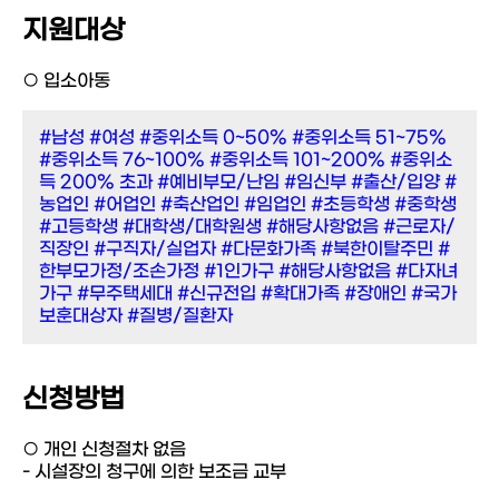
지원대상
○ 입소아동
#남성
#여성
#중위소득 0~50%
#중위소득 51~75%
#중위소득 76~100%
#중위소득 101~200%
#중위소
득 200% 초과
#예비부모/난임
#임신부
#출산/입양
#
농업인
#어업인
#축산업인
#임업인
#초등학생
#중학생
#고등학생
#대학생/대학원생
#해당사항없음
#근로자/
직장인
#구직자/실업자
#다문화가족
#북한이탈주민
#
한부모가정/조손가정
#1인가구
#해당사항없음
#다자녀
가구
#무주택세대
#신규전입
#확대가족
#장애인
#국가
보훈대상자
#질병/질환자
신청방법
○ 개인 신청절차 없음
- 시설장의 청구에 의한 보조금 교부